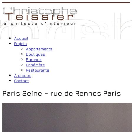
Accueil
Projets
Appartements
Boutiques
Bureaux
Ephémère
Restaurants
A propos
Contact
Paris Seine – rue de Rennes Paris