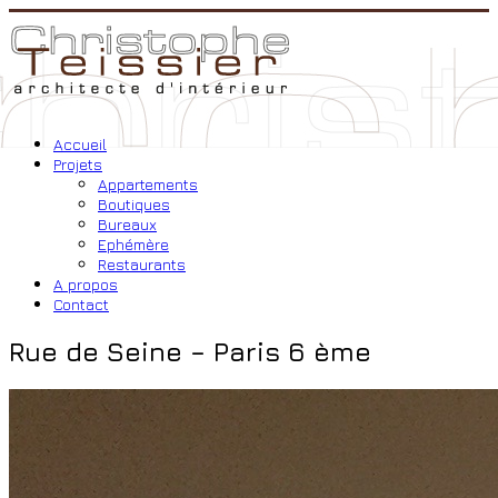
Accueil
Projets
Appartements
Boutiques
Bureaux
Ephémère
Restaurants
A propos
Contact
Rue de Seine – Paris 6 ème